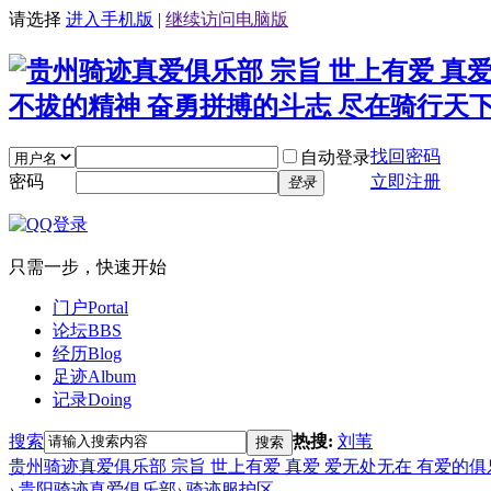
请选择
进入手机版
|
继续访问电脑版
找回密码
自动登录
密码
立即注册
登录
只需一步，快速开始
门户
Portal
论坛
BBS
经历
Blog
足迹
Album
记录
Doing
搜索
热搜:
刘苇
搜索
贵州骑迹真爱俱乐部 宗旨 世上有爱 真爱 爱无处无在 有爱的
›
贵阳骑迹真爱俱乐部
›
骑迹服护区