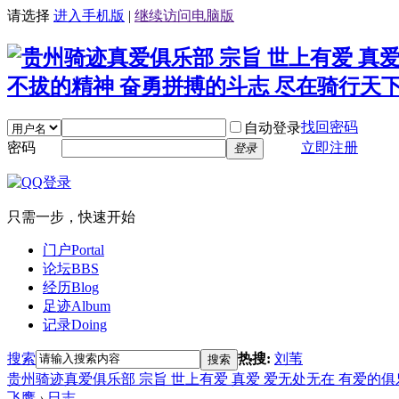
请选择
进入手机版
|
继续访问电脑版
找回密码
自动登录
密码
立即注册
登录
只需一步，快速开始
门户
Portal
论坛
BBS
经历
Blog
足迹
Album
记录
Doing
搜索
热搜:
刘苇
搜索
贵州骑迹真爱俱乐部 宗旨 世上有爱 真爱 爱无处无在 有爱的
飞鹰
›
日志