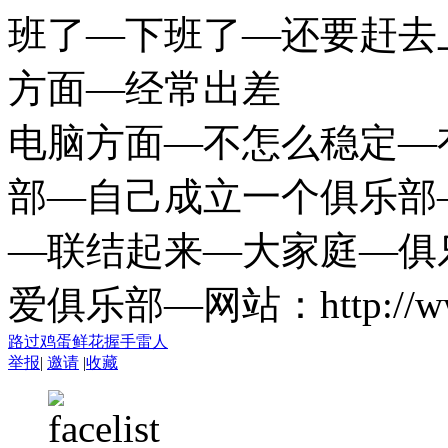
班了—下班了—还要赶去
方面—经常出差
电脑方面—不怎么稳定—
部—自己成立一个俱乐部
—联结起来—大家庭—俱
爱俱乐部—网站：http://www
路过
鸡蛋
鲜花
握手
雷人
举报
|
邀请
|
收藏