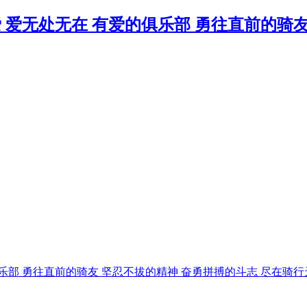
俱乐部 勇往直前的骑友 坚忍不拔的精神 奋勇拼搏的斗志 尽在骑行