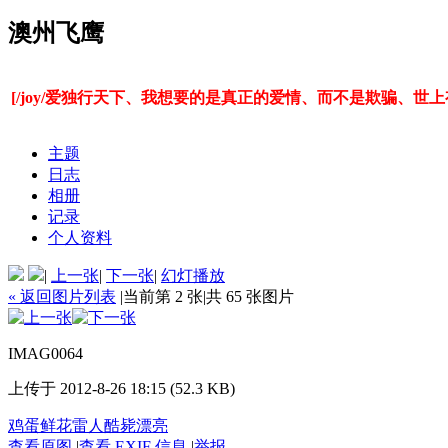
澳州飞鹰
[/joy/爱独行天下、我想要的是真正的爱情、而不是欺骗、
主题
日志
相册
记录
个人资料
|
上一张
|
下一张
|
幻灯播放
« 返回图片列表
|
当前第 2 张
|
共 65 张图片
IMAG0064
上传于 2012-8-26 18:15 (52.3 KB)
鸡蛋
鲜花
雷人
酷毙
漂亮
查看原图
|
查看 EXIF 信息
|
举报