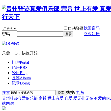
找回密码
自动登录
密码
立即注册
登录
只需一步，快速开始
门户
Portal
论坛
BBS
经历
Blog
足迹
Album
记录
Doing
搜索
热搜:
刘苇
搜索
贵州骑迹真爱俱乐部 宗旨 世上有爱 真爱 爱无处无在 有爱的
站内信