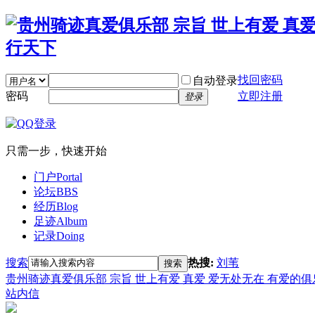
找回密码
自动登录
密码
立即注册
登录
只需一步，快速开始
门户
Portal
论坛
BBS
经历
Blog
足迹
Album
记录
Doing
搜索
热搜:
刘苇
搜索
贵州骑迹真爱俱乐部 宗旨 世上有爱 真爱 爱无处无在 有爱的
站内信