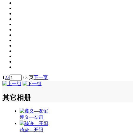
1
2
3
/ 3 页
下一页
其它相册
遵义—友谊
骑迹—开阳