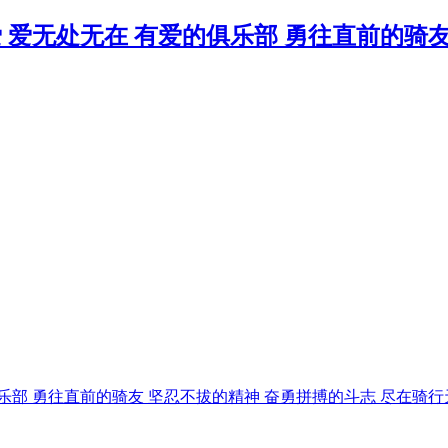
俱乐部 勇往直前的骑友 坚忍不拔的精神 奋勇拼搏的斗志 尽在骑行