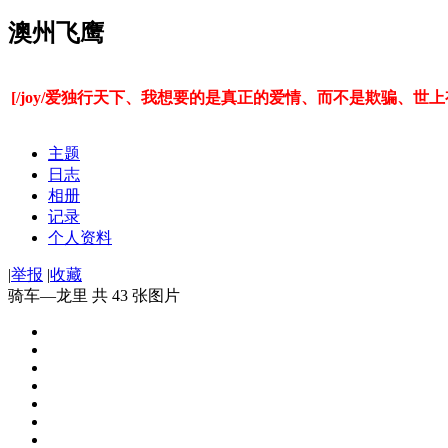
澳州飞鹰
[/joy/爱独行天下、我想要的是真正的爱情、而不是欺骗、
主题
日志
相册
记录
个人资料
|
举报
|
收藏
骑车—龙里 共 43 张图片