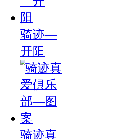
骑迹—
开阳
骑迹真