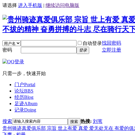
请选择
进入手机版
|
继续访问电脑版
找回密码
自动登录
密码
立即注册
登录
只需一步，快速开始
门户
Portal
论坛
BBS
经历
Blog
足迹
Album
记录
Doing
搜索
热搜:
刘苇
搜索
贵州骑迹真爱俱乐部 宗旨 世上有爱 真爱 爱无处无在 有爱的
飞鹰
›
相册