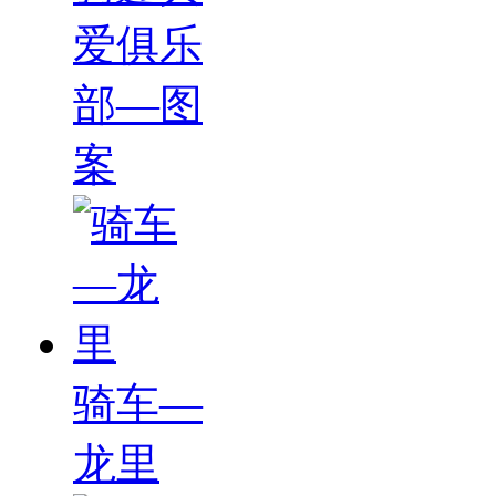
爱俱乐
部—图
案
骑车—
龙里